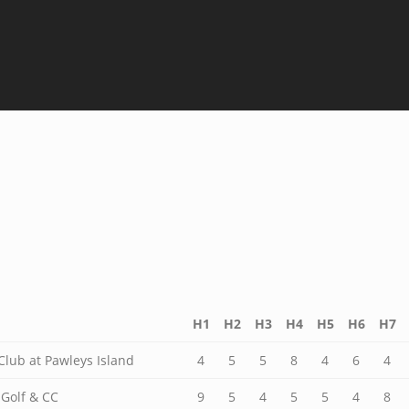
H1
H2
H3
H4
H5
H6
H7
lub at Pawleys Island
4
5
5
8
4
6
4
s Golf & CC
9
5
4
5
5
4
8